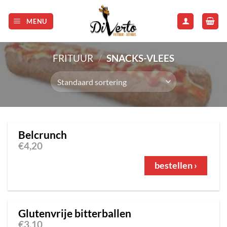
Skip
to
MENU
content
FRITUUR
/
SNACKS-VLEES
Belcrunch
€
4,20
bestellen ›
Glutenvrije bitterballen
€
3,10