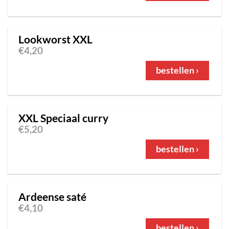
Lookworst XXL
€
4,20
bestellen ›
XXL Speciaal curry
€
5,20
bestellen ›
Ardeense saté
€
4,10
bestellen ›