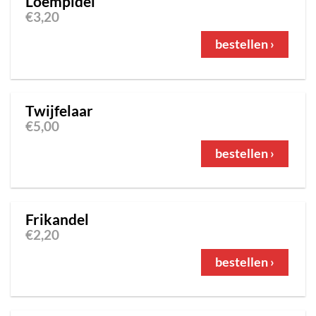
Loempidel
€
3,20
bestellen ›
Twijfelaar
€
5,00
bestellen ›
Frikandel
€
2,20
bestellen ›