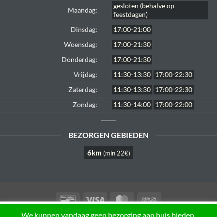
gesloten (behalve op
Maandag:
feestdagen)
Dinsdag:
17:00-21:00
Woensdag:
17:00-21:30
Donderdag:
17:00-21:30
Vrijdag:
11:30-13:30
17:00-22:30
Zaterdag:
11:30-13:30
17:00-22:30
Zondag:
11:30-14:00
17:00-22:00
BEZORGEN GEBIEDEN
6km
(min 22€)
Bancontact
Visa
MasterCard
Cash
On
This website uses cookies to improve your experience. We'll
We kunnen vandaag geen bezorging aan huis bieden,