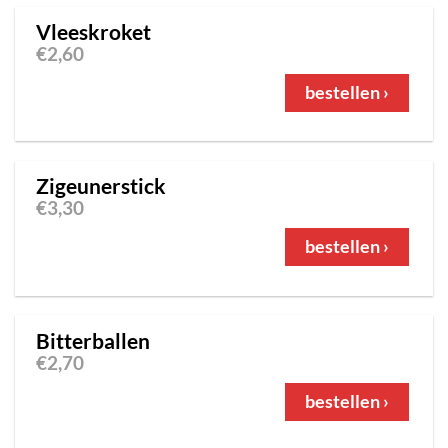
Vleeskroket
€
2,60
bestellen ›
Zigeunerstick
€
3,30
bestellen ›
Bitterballen
€
2,70
bestellen ›