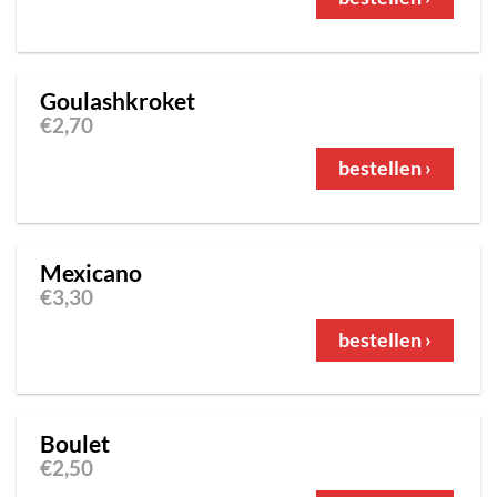
Goulashkroket
€
2,70
bestellen ›
Mexicano
€
3,30
bestellen ›
Boulet
€
2,50