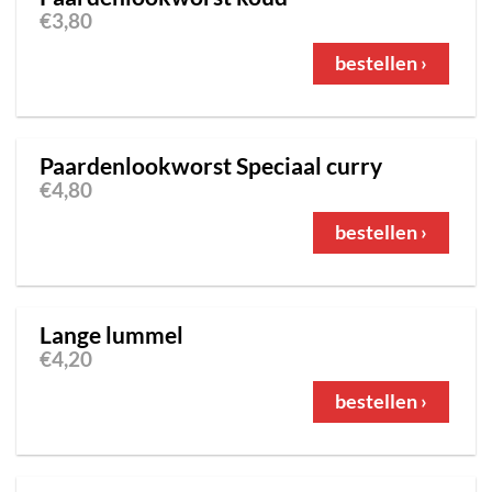
€
3,80
bestellen ›
Paardenlookworst Speciaal curry
€
4,80
bestellen ›
Lange lummel
€
4,20
bestellen ›