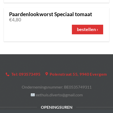
Paardenlookworst Speciaal tomaat
€
4,80
bestellen ›
Tel: 093573495
Polenstraat 55, 9940 Evergem
Ondernemingsnummer:
BE0535749311
eethuis.diverto@gmail.com
OPENINGSUREN