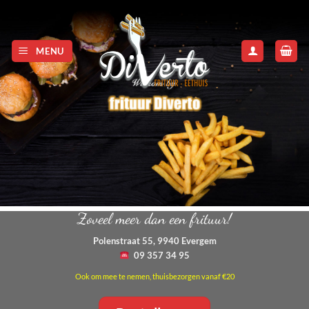
Skip
to
content
MENU
Zoveel meer dan een frituur!
Polenstraat 55, 9940 Evergem
09 357 34 95
Ook om mee te nemen, thuisbezorgen vanaf €20