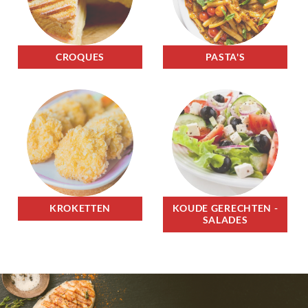
CROQUES
PASTA'S
KROKETTEN
KOUDE GERECHTEN -
SALADES