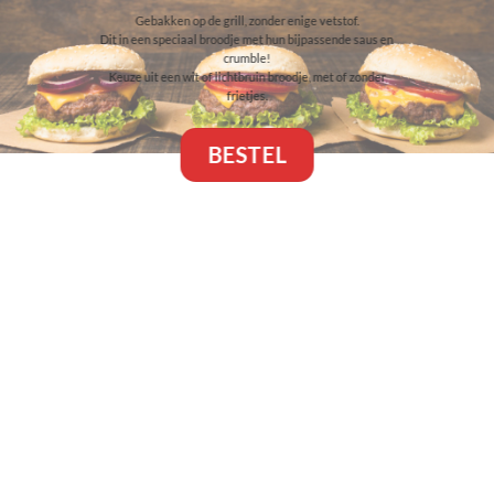
Gebakken op de grill, zonder enige vetstof.
Dit in een speciaal broodje met hun bijpassende saus en
crumble!
Keuze uit een wit of lichtbruin broodje, met of zonder
frietjes.
BESTEL