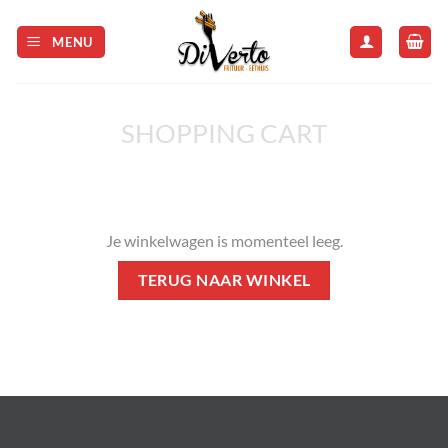
Skip
to
MENU
content
SHOPPING CART
Je winkelwagen is momenteel leeg.
TERUG NAAR WINKEL